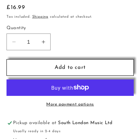
Regular
£16.99
price
Tax included.
Shipping
calculated at checkout.
Quantity
Decrease
Increase
quantity
quantity
for
for
Finland
Finland
Add to cart
SWR
SWR
Vokal
Vokal
Ensemble
Ensemble
CD
CD
More payment options
Pickup available at
South London Music Ltd
Usually ready in 2-4 days