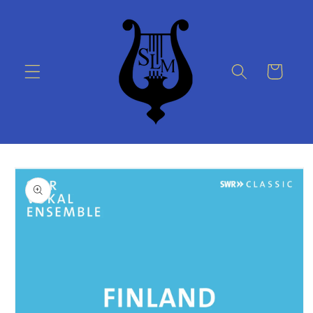
Skip to
content
Cart
Skip to
product
information