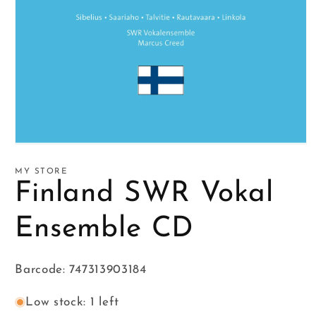
Open
media
1
MY STORE
in
Finland SWR Vokal
modal
Ensemble CD
Barcode: 747313903184
Low stock: 1 left