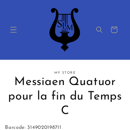
Skip to
content
Cart
Skip to
MY STORE
product
Messiaen Quatuor
information
pour la fin du Temps
C
Barcode: 3149020198711