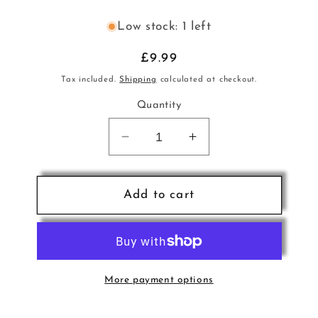
Low stock: 1 left
Regular
£9.99
price
Tax included.
Shipping
calculated at checkout.
Quantity
Decrease
Increase
quantity
quantity
for
for
Messiaen
Messiaen
Add to cart
Quatuor
Quatuor
pour
pour
la
la
fin
fin
du
du
More payment options
Temps
Temps
C
C